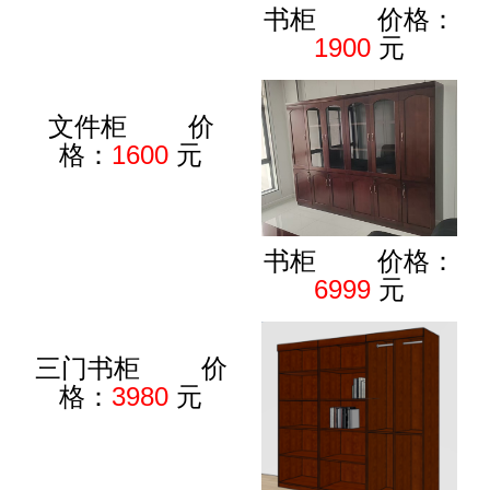
书柜 价格：
1900
元
文件柜 价
格：
1600
元
书柜 价格：
6999
元
三门书柜 价
格：
3980
元