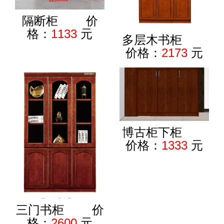
隔断柜 价
格：
1133
元
多层木书柜
价格：
2173
元
博古柜下柜
价格：
1333
元
三门书柜 价
格：
2600
元